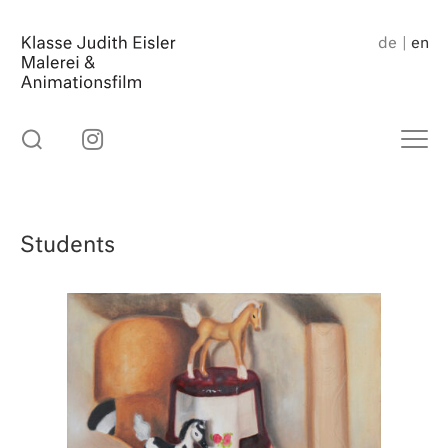
Skip
to
de
en
content
Students